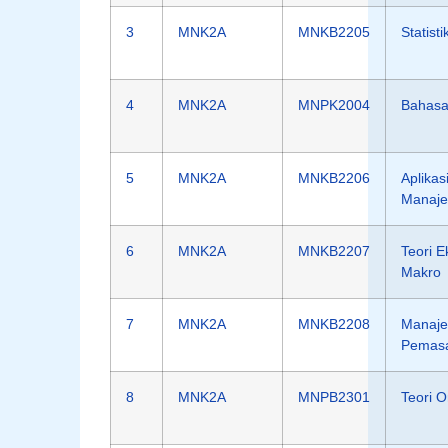
3
MNK2A
MNKB2205
Statisti
4
MNK2A
MNPK2004
Bahasa
5
MNK2A
MNKB2206
Aplikas
Manaj
6
MNK2A
MNKB2207
Teori 
Makro
7
MNK2A
MNKB2208
Manaj
Pemas
8
MNK2A
MNPB2301
Teori O