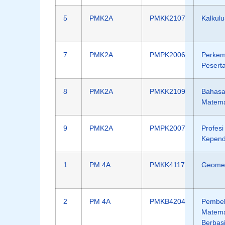
5
PMK2A
PMKK2107
Kalkulu
7
PMK2A
PMPK2006
Perke
Peserta
8
PMK2A
PMKK2109
Bahasa
Matema
9
PMK2A
PMPK2007
Profesi
Kepend
1
PM 4A
PMKK4117
Geometr
2
PM 4A
PMKB4204
Pembel
Matema
Berbas