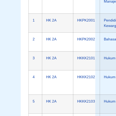
Manaj
1
HK 2A
HKPK2001
Pendid
Kewarg
2
HK 2A
HKPK2002
Bahasa
3
HK 2A
HKKK2101
Hukum 
4
HK 2A
HKKK2102
Hukum 
5
HK 2A
HKKK2103
Hukum