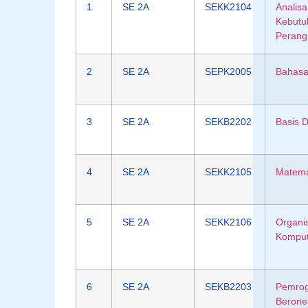
1
SE 2A
SEKK2104
Analisa
Kebutu
Perang
2
SE 2A
SEPK2005
Bahasa 
3
SE 2A
SEKB2202
Basis 
4
SE 2A
SEKK2105
Matemat
5
SE 2A
SEKK2106
Organi
Komput
6
SE 2A
SEKB2203
Pemro
Berorie