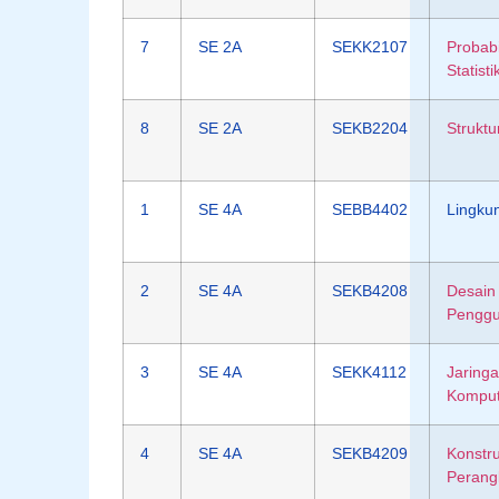
7
SE 2A
SEKK2107
Probabi
Statisti
8
SE 2A
SEKB2204
Struktu
1
SE 4A
SEBB4402
Lingku
2
SE 4A
SEKB4208
Desain 
Pengg
3
SE 4A
SEKK4112
Jaring
Kompu
4
SE 4A
SEKB4209
Konstru
Perang