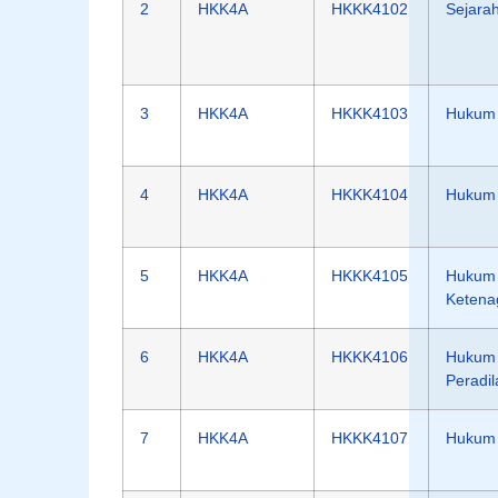
2
HKK4A
HKKK4102
Sejara
3
HKK4A
HKKK4103
Hukum 
4
HKK4A
HKKK4104
Hukum 
5
HKK4A
HKKK4105
Hukum
Ketena
6
HKK4A
HKKK4106
Hukum 
Peradi
7
HKK4A
HKKK4107
Hukum 