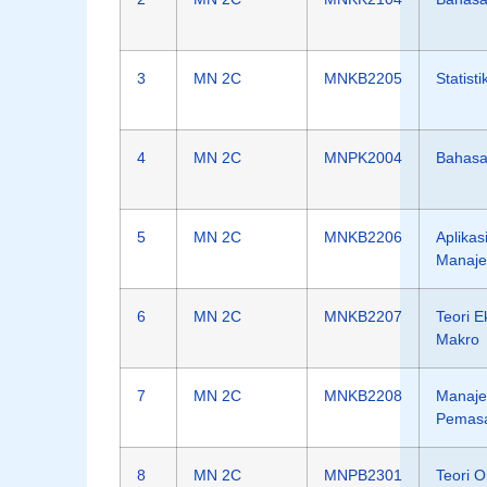
3
MN 2C
MNKB2205
Statisti
4
MN 2C
MNPK2004
Bahasa
5
MN 2C
MNKB2206
Aplikas
Manaj
6
MN 2C
MNKB2207
Teori 
Makro
7
MN 2C
MNKB2208
Manaj
Pemas
8
MN 2C
MNPB2301
Teori O