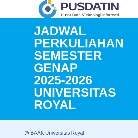
JADWAL
PERKULIAHAN
SEMESTER
GENAP
2025-2026
UNIVERSITAS
ROYAL
BAAK Universitas Royal