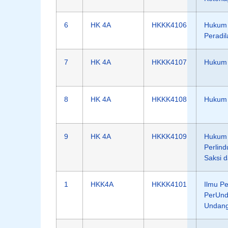
6
HK 4A
HKKK4106
Hukum 
Peradi
7
HK 4A
HKKK4107
Hukum 
8
HK 4A
HKKK4108
Hukum 
9
HK 4A
HKKK4109
Hukum
Perlin
Saksi 
1
HKK4A
HKKK4101
Ilmu P
PerUnd
Undan