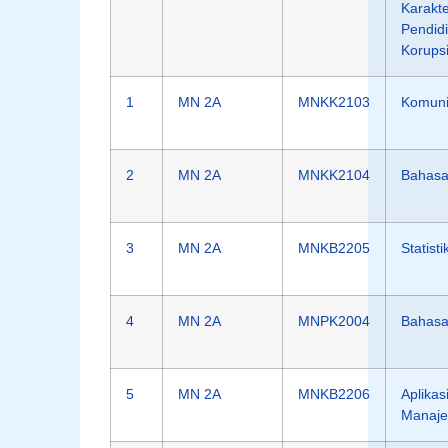
Karakte
Pendidi
Korups
1
MN 2A
MNKK2103
Komunik
2
MN 2A
MNKK2104
Bahasa 
3
MN 2A
MNKB2205
Statisti
4
MN 2A
MNPK2004
Bahasa
5
MN 2A
MNKB2206
Aplikas
Manaj