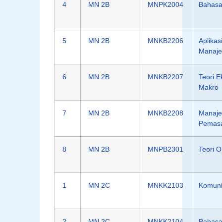
4
MN 2B
MNPK2004
Bahasa
5
MN 2B
MNKB2206
Aplikas
Manaj
6
MN 2B
MNKB2207
Teori 
Makro
7
MN 2B
MNKB2208
Manaj
Pemas
8
MN 2B
MNPB2301
Teori O
1
MN 2C
MNKK2103
Komunik
2
MN 2C
MNKK2104
Bahasa 