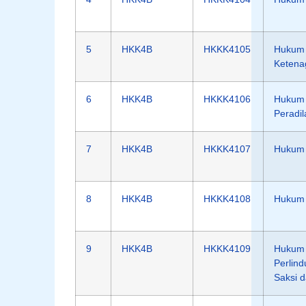
5
HKK4B
HKKK4105
Hukum
Ketena
6
HKK4B
HKKK4106
Hukum 
Peradi
7
HKK4B
HKKK4107
Hukum 
8
HKK4B
HKKK4108
Hukum 
9
HKK4B
HKKK4109
Hukum
Perlin
Saksi 