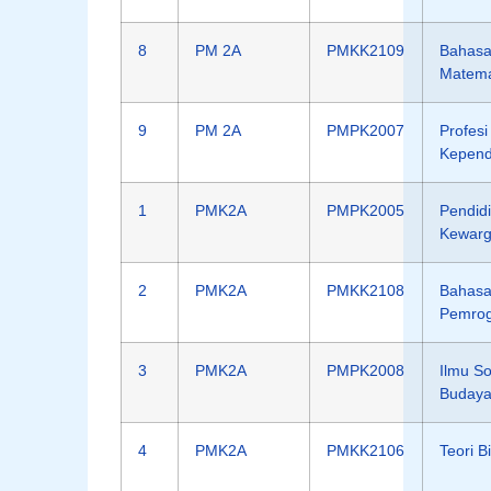
8
PM 2A
PMKK2109
Bahasa
Matema
9
PM 2A
PMPK2007
Profesi
Kepend
1
PMK2A
PMPK2005
Pendid
Kewarg
2
PMK2A
PMKK2108
Bahas
Pemro
3
PMK2A
PMPK2008
Ilmu So
Budaya
4
PMK2A
PMKK2106
Teori B