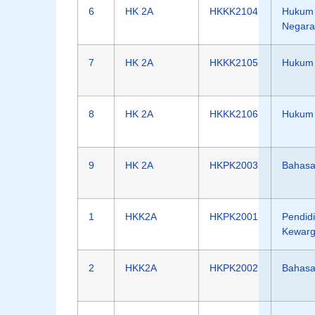
6
HK 2A
HKKK2104
Hukum 
Negara
7
HK 2A
HKKK2105
Hukum 
8
HK 2A
HKKK2106
Hukum 
9
HK 2A
HKPK2003
Bahasa 
1
HKK2A
HKPK2001
Pendid
Kewarg
2
HKK2A
HKPK2002
Bahasa