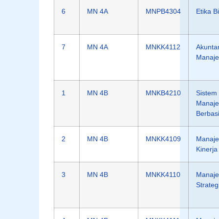
6
MN 4A
MNPB4304
Etika B
7
MN 4A
MNKK4112
Akunta
Manaj
1
MN 4B
MNKB4210
Sistem 
Manaj
Berbasi
2
MN 4B
MNKK4109
Manaj
Kinerja
3
MN 4B
MNKK4110
Manaj
Strateg