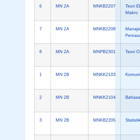
6
MN 2A
MNKB2207
Teori 
Makro
7
MN 2A
MNKB2208
Manaj
Pemas
8
MN 2A
MNPB2301
Teori O
1
MN 2B
MNKK2103
Komunik
2
MN 2B
MNKK2104
Bahasa 
3
MN 2B
MNKB2205
Statisti