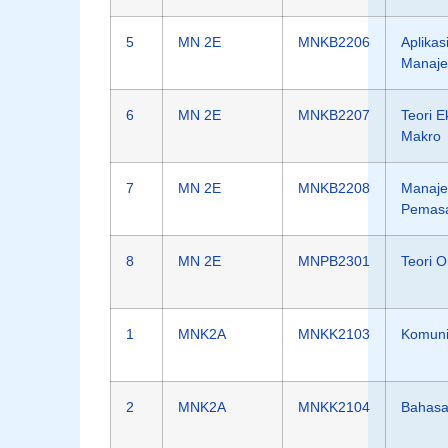
5
MN 2E
MNKB2206
Aplikas
Manaj
6
MN 2E
MNKB2207
Teori 
Makro
7
MN 2E
MNKB2208
Manaj
Pemas
8
MN 2E
MNPB2301
Teori O
1
MNK2A
MNKK2103
Komunik
2
MNK2A
MNKK2104
Bahasa 