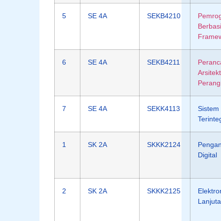
5
SE 4A
SEKB4210
Pemro
Berbas
Frame
6
SE 4A
SEKB4211
Peranc
Arsitek
Perang
7
SE 4A
SEKK4113
Sistem
Terinte
1
SK 2A
SKKK2124
Pengan
Digital
2
SK 2A
SKKK2125
Elektro
Lanjut