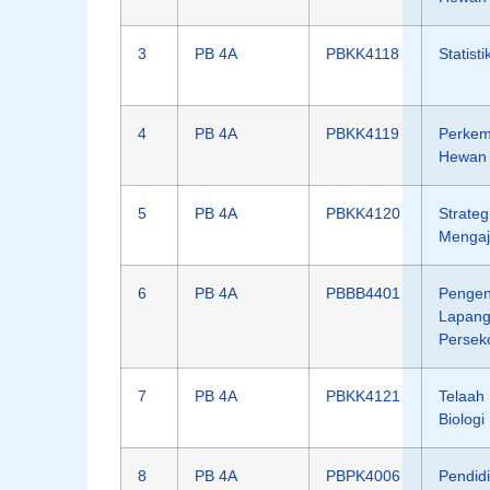
3
PB 4A
PBKK4118
Statisti
4
PB 4A
PBKK4119
Perke
Hewan
5
PB 4A
PBKK4120
Strateg
Mengaj
6
PB 4A
PBBB4401
Pengen
Lapan
Persek
7
PB 4A
PBKK4121
Telaah
Biologi
8
PB 4A
PBPK4006
Pendid