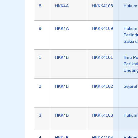
8
HKK4A
HKKK4108
Hukum 
9
HKK4A
HKKK4109
Hukum
Perlin
Saksi 
1
HKK4B
HKKK4101
Ilmu P
PerUnd
Undan
2
HKK4B
HKKK4102
Sejara
3
HKK4B
HKKK4103
Hukum 
4
HKK4B
HKKK4104
Hukum 