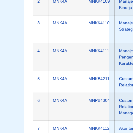
2
MNK4A
MNKK4109
Manaj
Kinerja
3
MNK4A
MNKK4110
Manaj
Strateg
4
MNK4A
MNKK4111
Manaj
Penge
Karakt
5
MNK4A
MNKB4211
Custum
Relatio
6
MNK4A
MNPB4304
Custom
Relatio
Manag
7
MNK4A
MNKK4112
Akunta