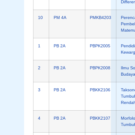
Differe
10
PM 4A
PMKB4203
Perenc
Pembel
Matema
1
PB 2A
PBPK2005
Pendid
Kewarg
2
PB 2A
PBPK2008
Ilmu So
Budaya
3
PB 2A
PBKK2106
Takson
Tumbu
Renda
4
PB 2A
PBKK2107
Morfolo
Tumbu