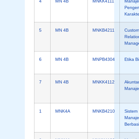
4
MN 4B
MNKK4111
Manaj
Penge
Karakt
5
MN 4B
MNKB4211
Custom
Relatio
Manag
6
MN 4B
MNPB4304
Etika B
7
MN 4B
MNKK4112
Akunta
Manaj
1
MNK4A
MNKB4210
Sistem 
Manaj
Berbasi