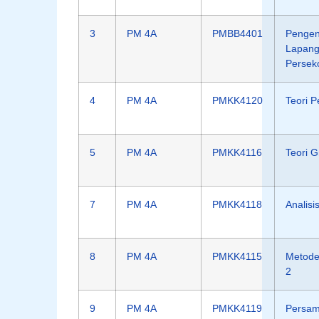
3
PM 4A
PMBB4401
Pengen
Lapan
Persek
4
PM 4A
PMKK4120
Teori P
5
PM 4A
PMKK4116
Teori G
7
PM 4A
PMKK4118
Analisi
8
PM 4A
PMKK4115
Metode 
2
9
PM 4A
PMKK4119
Persa