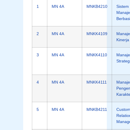
1
MN 4A
MNKB4210
Sistem 
Manaj
Berbasi
2
MN 4A
MNKK4109
Manaj
Kinerja
3
MN 4A
MNKK4110
Manaj
Strateg
4
MN 4A
MNKK4111
Manaj
Penge
Karakt
5
MN 4A
MNKB4211
Custom
Relatio
Manag