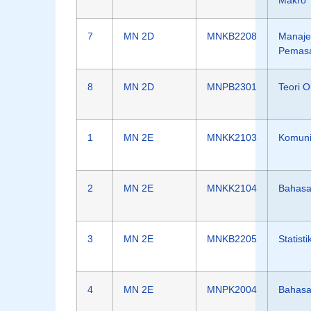
Makro
7
MN 2D
MNKB2208
Manaj
Pemas
8
MN 2D
MNPB2301
Teori O
1
MN 2E
MNKK2103
Komunik
2
MN 2E
MNKK2104
Bahasa 
3
MN 2E
MNKB2205
Statisti
4
MN 2E
MNPK2004
Bahasa