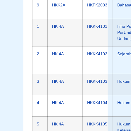
9
HKK2A
HKPK2003
Bahasa 
1
HK 4A
HKKK4101
Ilmu P
PerUnd
Undan
2
HK 4A
HKKK4102
Sejara
3
HK 4A
HKKK4103
Hukum 
4
HK 4A
HKKK4104
Hukum 
5
HK 4A
HKKK4105
Hukum
Ketena